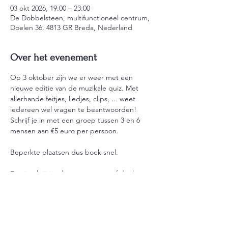
03 okt 2026, 19:00 – 23:00
De Dobbelsteen, multifunctioneel centrum,
Doelen 36, 4813 GR Breda, Nederland
Over het evenement
Op 3 oktober zijn we er weer met een 
nieuwe editie van de muzikale quiz. Met 
allerhande feitjes, liedjes, clips, ... weet 
iedereen wel vragen te beantwoorden!
Schrijf je in met een groep tussen 3 en 6 
mensen aan €5 euro per persoon.
Beperkte plaatsen dus boek snel. 
Een inschrijving ligt pas vast vanaf dat het 
geld is overgemaakt. NL10 RABO 0354 0048 
67
Antwoord